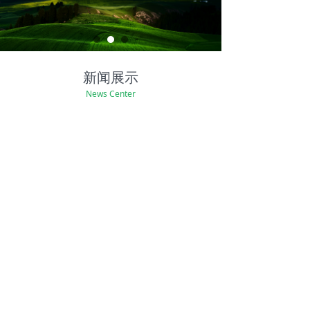
新闻展示
News Center
肠粉加盟店的营销计划
定位、选址是策划的“主题”
2020-11-13
643
넶
家庭肠粉的做法
云髻山肠粉是我们广东人都大爱
的早餐之一，我家也不例外。可
一直苦于没配方，所以只好在外
2020-11-13
366
넶
面买，但某天在市场被我发现了
竟然有云髻山肠粉粉卖，二话不
说就买回来自己做了。看到孩子
上一页
1
/
3
下一页
们吃得如此开心，心里美滋滋