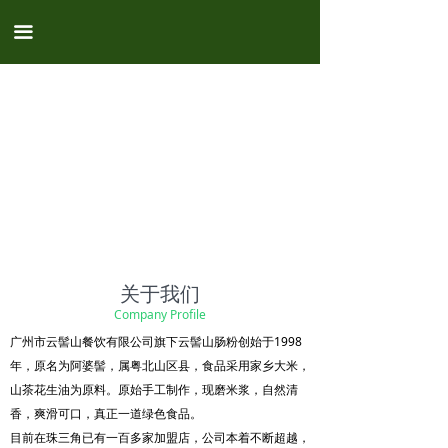
끀
关于我们
Company Profile
广州市云髻山餐饮有限公司旗下云髻山肠粉创始于1998
年，原名为阿婆髻，属粤北山区县，食品采用家乡大米，
山茶花生油为原料。原始手工制作，现磨米浆，自然清
香，爽滑可口，真正一道绿色食品。
目前在珠三角已有一百多家加盟店，公司本着不断超越，